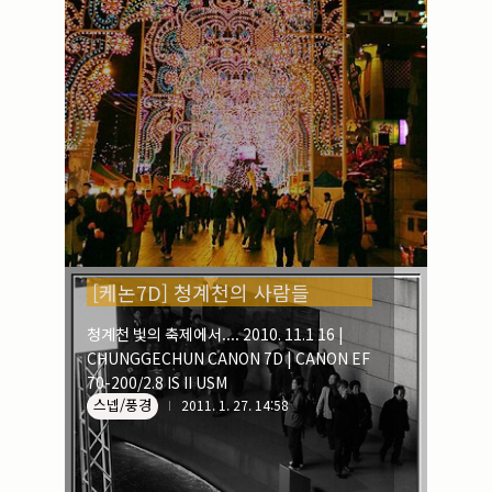
실내_정물
(170)
성당_성지
(89)
故최규동
(7)
가족
(606)
친구
(267)
사진전시회
(24)
동창
(184)
졸업50
(57)
기타
(94)
그래픽
(14)
공연
(9)
맛집
(14)
[케논7D] 청계천의 사람들
기타등등
(33)
블로그최적화
(2)
청계천 빛의 축제에서.... 2010. 11.1 16 |
CHUNGGECHUN CANON 7D | CANON EF
70-200/2.8 IS II USM
스넵/풍경
2011. 1. 27. 14:58