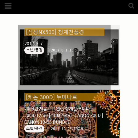
Category
FotoZone
청계천 (5)
(5989)
해외
(1192)
노르웨이
(33)
[삼성NX500] 청계천풍경
뉴질랜드
(18)
대만
(44)
2017. 3. 7
덴마크
(20)
스넵/풍경
2017. 6. 1. 10:57
러시아
(75)
모로코
(52)
미국_캐나다
(105)
발칸7국
(305)
스웨덴
(8)
스페인
(193)
중국
(170)
백두산
(17)
터키
(68)
[케논 300D] 누미나르
포르투갈
(32)
핀란드
(14)
2004년 처음으로 열린 청계천 루미나르
필리핀
(38)
2004. 12. 30 | LUMIMART CANON 300D |
스넵
(3825)
CANON 18-55 BUNDLE
풍경
(2217)
스넵/풍경
2011. 12. 29. 15:19
인물
(201)
크로즈업
(1140)