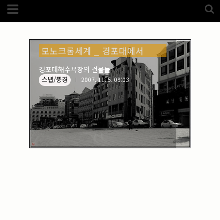
Category
해수욕장 (1)
FotoZone
(5989)
해외
(1192)
노르웨이
(33)
모노크롬세계 _ 경포대에서
뉴질랜드
(18)
대만
(44)
경포대해수욕장의 건물들
덴마크
(20)
스넵/풍경
2007. 11. 5. 09:03
러시아
(75)
모로코
(52)
미국_캐나다
(105)
발칸7국
(305)
스웨덴
(8)
스페인
(193)
중국
(170)
백두산
(17)
터키
(68)
포르투갈
(32)
핀란드
(14)
필리핀
(38)
스넵
(3825)
풍경
(2217)
인물
(201)
크로즈업
(1140)